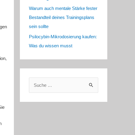
Warum auch mentale Stärke fester
Bestandteil deines Trainingsplans
sein sollte
egen
Psilocybin-Mikrodosierung kaufen:
Was du wissen musst
ion,
S
u
c
Sie
h
e
n
n