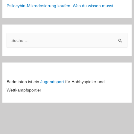
Psilocybin-Mikrodosierung kaufen: Was du wissen musst
S
u
c
h
e
n
Badminton ist ein
Jugendsport
für Hobbyspieler und
n
Wettkampfsportler
a
c
h
: