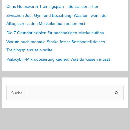
Chris Hemsworth Trainingsplan – So trainiert Thor
Zwischen Job, Gym und Beziehung: Was tun, wenn der
Alltagsstress den Muskelaufbau ausbremst
Die 7 Grundprinzipien für nachhaltigen Muskelaufbau
Warum auch mentale Stärke fester Bestandteil deines
Trainingsplans sein sollte
Psilocybin-Mikrodosierung kaufen: Was du wissen musst
S
u
c
h
e
n